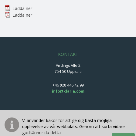
Ladda ner
Ladda ner
KONTAKT
Virdings Allé 2
754 50 Uppsala
+46 (0)8 446 42 99
info@klaria.com
Vi använder kakor för att ge dig bästa möjliga
Cookiepolicy
upplevelse av vår webbplats. Genom att surfa vidare
© Copyright 2022 - Klaria
godkänner du detta.